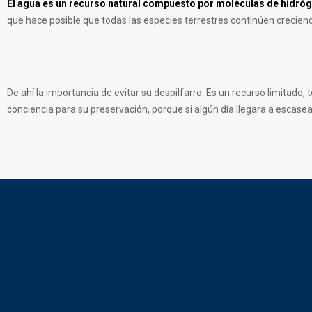
El agua es un recurso natural compuesto por moléculas de hidró
que hace posible que todas las especies terrestres continúen crecien
De ahí la importancia de evitar su despilfarro. Es un recurso limitado
conciencia para su preservación, porque si algún día llegara a escasea