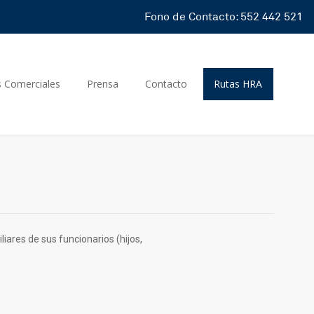
Fono de Contacto: 552 442 521
s Comerciales
Prensa
Contacto
Rutas HRA
iares de sus funcionarios (hijos,