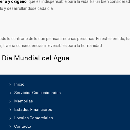
geno y oxígeno
, que es indispensable para la vida. Es un bien consider
do y desarrollándose cada día.
, todo lo contrario de lo que piensan muchas personas. En este sentido,
r, traería consecuencias irreversibles para la humanidad.
Día Mundial del Agua
Inicio
Servicios Concesionados
Memorias
Estados Financieros
Locales Comerciales
Contacto