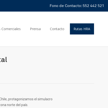
Fono de Contacto: 552 442 521
s Comerciales
Prensa
Contacto
Rutas HRA
tal
Chile, protagonizamos el simulacro
ona norte del país.