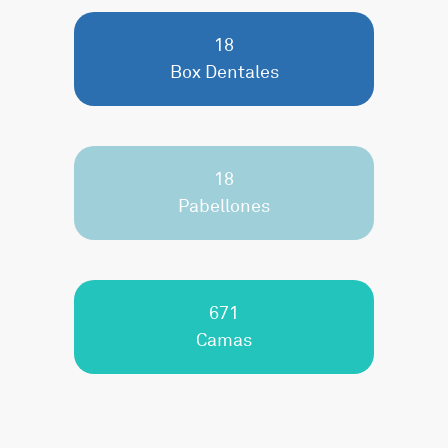
18
Box Dentales
18
Pabellones
671
Camas