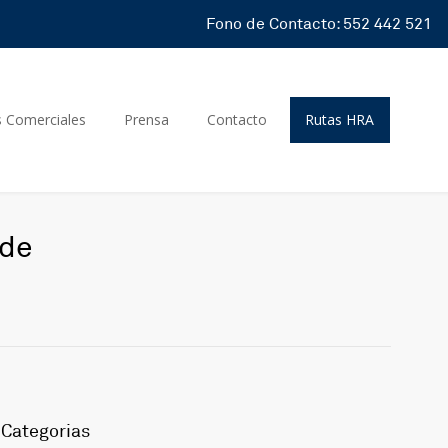
Fono de Contacto: 552 442 521
s Comerciales
Prensa
Contacto
Rutas HRA
 de
Categorias