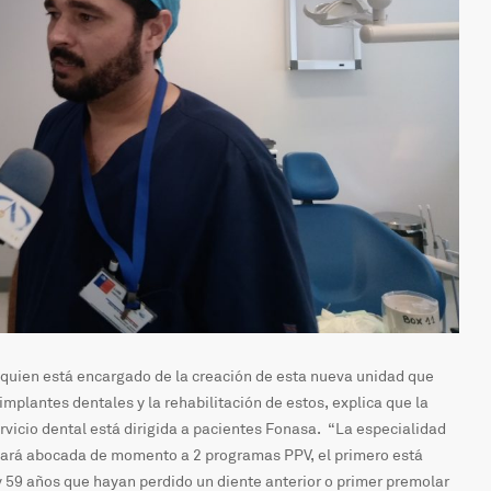
 quien está encargado de la creación de esta nueva unidad que
implantes dentales y la rehabilitación de estos, explica que la
rvicio dental está dirigida a pacientes Fonasa. “La especialidad
stará abocada de momento a 2 programas PPV, el primero está
 59 años que hayan perdido un diente anterior o primer premolar