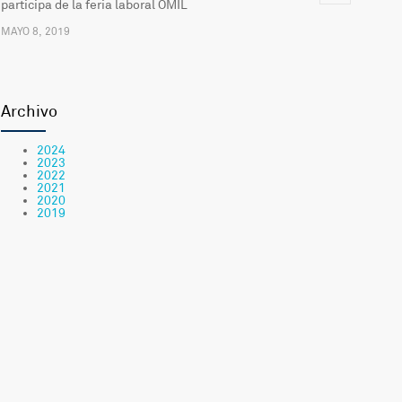
participa de la feria laboral OMIL
MAYO 8, 2019
Actualización del Sistema Informático para la
2485
Comunicación del Hospital
Archivo
FEBRERO 20, 2019
2024
2023
Comienzan las clases en la «escuelita» del Hospital de
2394
2022
2021
Antofagasta
2020
2019
MARZO 6, 2019