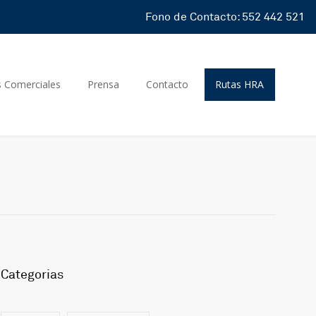
Fono de Contacto: 552 442 521
s Comerciales
Prensa
Contacto
Rutas HRA
Categorias