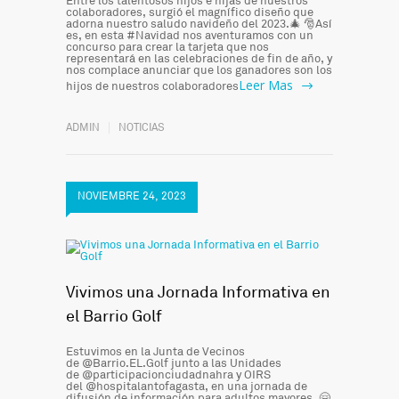
Entre los talentosos hijos e hijas de nuestros
colaboradores, surgió el magnífico diseño que
adorna nuestro saludo navideño del 2023.🎄 🎅Así
es, en esta #Navidad nos aventuramos con un
concurso para crear la tarjeta que nos
representará en las celebraciones de fin de año, y
nos complace anunciar que los ganadores son los
Leer Mas
hijos de nuestros colaboradores
ADMIN
NOTICIAS
NOVIEMBRE 24, 2023
Vivimos una Jornada Informativa en
el Barrio Golf
Estuvimos en la Junta de Vecinos
de @Barrio.EL.Golf junto a las Unidades
de @participacionciudadnahra y OIRS
del @hospitalantofagasta, en una jornada de
difusión de información para adultos mayores. 🤗