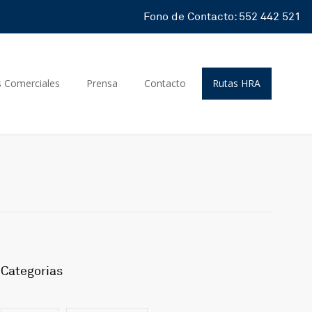
Fono de Contacto: 552 442 521
s Comerciales
Prensa
Contacto
Rutas HRA
Categorias