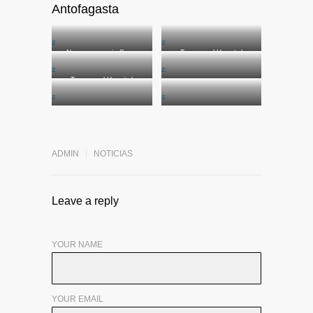
Antofagasta
Nueva gerencia Sacyr
Tour por el Hospital
Concesiones con el equipo
Regional de Antofagasta.
Salud Siglo XXI.
Tour por el Hospital
Regional de Antofagasta.
Tour por el Hospital
Regional de Antofagasta .
Tour por el Hospital
Tour por el Hospital
Regional de Antofagasta.
Regional de Antofagasta .
ADMIN
NOTICIAS
Leave a reply
YOUR NAME
YOUR EMAIL