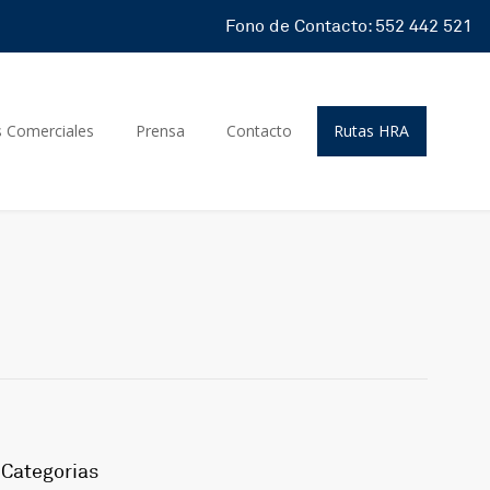
Fono de Contacto: 552 442 521
s Comerciales
Prensa
Contacto
Rutas HRA
Categorias