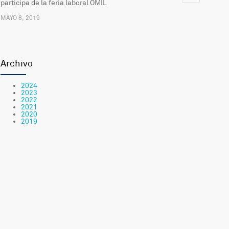
participa de la feria laboral OMIL
MAYO 8, 2019
Actualización del Sistema Informático para la
2494
Comunicación del Hospital
Archivo
FEBRERO 20, 2019
2024
2023
Comienzan las clases en la «escuelita» del Hospital de
2398
2022
2021
Antofagasta
2020
2019
MARZO 6, 2019