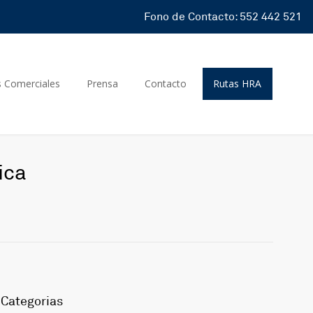
Fono de Contacto: 552 442 521
s Comerciales
Prensa
Contacto
Rutas HRA
ica
Categorias