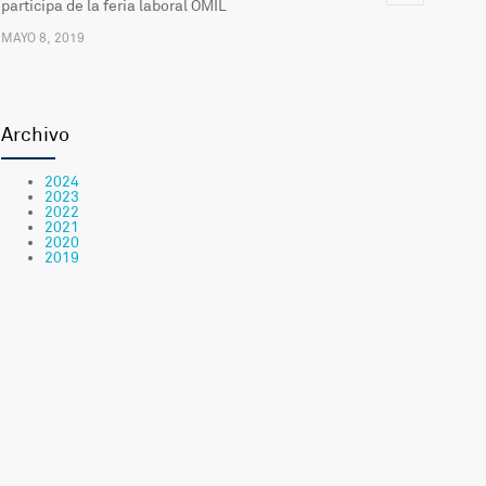
participa de la feria laboral OMIL
MAYO 8, 2019
Actualización del Sistema Informático para la
2491
Comunicación del Hospital
Archivo
FEBRERO 20, 2019
2024
2023
Comienzan las clases en la «escuelita» del Hospital de
2398
2022
2021
Antofagasta
2020
2019
MARZO 6, 2019