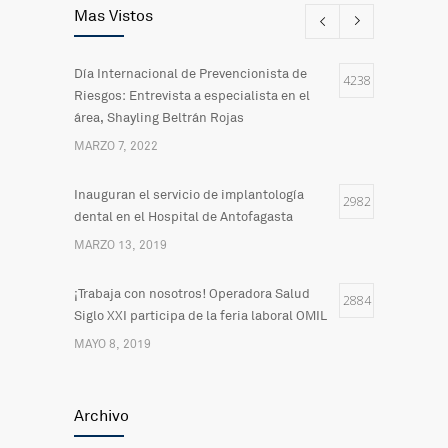
Mas Vistos
Día Internacional de Prevencionista de
4238
Riesgos: Entrevista a especialista en el
área, Shayling Beltrán Rojas
MARZO 7, 2022
Inauguran el servicio de implantología
2982
dental en el Hospital de Antofagasta
MARZO 13, 2019
¡Trabaja con nosotros! Operadora Salud
2884
Siglo XXI participa de la feria laboral OMIL
MAYO 8, 2019
Actualización del Sistema Informático para
2498
Archivo
la Comunicación del Hospital
FEBRERO 20, 2019