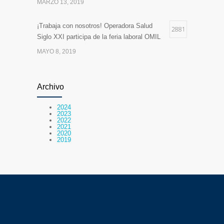
MARZO 13, 2019
¡Trabaja con nosotros! Operadora Salud
2881
Siglo XXI participa de la feria laboral OMIL
MAYO 8, 2019
Actualización del Sistema Informático para
2486
la Comunicación del Hospital
Archivo
FEBRERO 20, 2019
2024
2023
2022
Comienzan las clases en la «escuelita» del
2021
2397
2020
Hospital de Antofagasta
2019
MARZO 6, 2019