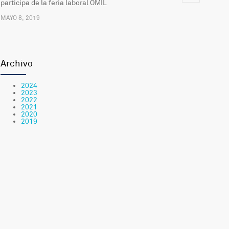
participa de la feria laboral OMIL
MAYO 8, 2019
Actualización del Sistema Informático para la
2487
Comunicación del Hospital
Archivo
FEBRERO 20, 2019
2024
2023
Comienzan las clases en la «escuelita» del Hospital de
2397
2022
2021
Antofagasta
2020
2019
MARZO 6, 2019