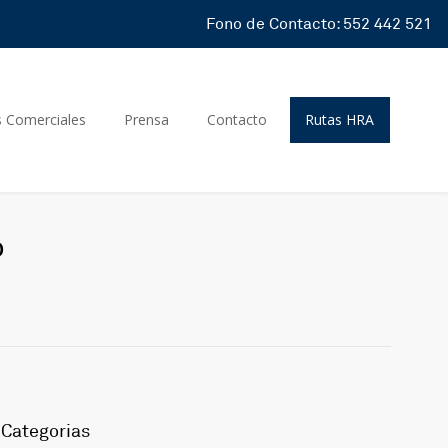
Fono de Contacto: 552 442 521
s Comerciales
Prensa
Contacto
Rutas HRA
o
Categorias