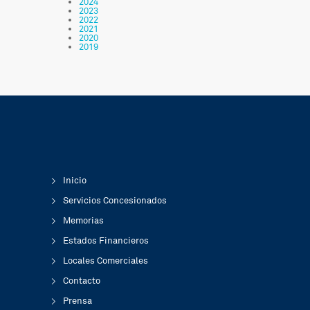
2024
2023
2022
Comienzan las clases en la «escuelita» del
2021
2398
2020
Hospital de Antofagasta
2019
MARZO 6, 2019
Inicio
Servicios Concesionados
Memorias
Estados Financieros
Locales Comerciales
Contacto
Prensa