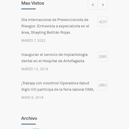
Mas Vistos
Día Internacional de Prevencionista de
4237
Riesgos: Entrevista a especialista en el
área, Shayling Beltrán Rojas
MARZO 7, 2022
Inauguran el servicio de implantología
2980
dental en el Hospital de Antofagasta
MARZO 13, 2019
¡Trabaja con nosotros! Operadora Salud
2882
Siglo XXI participa de la feria laboral OMIL
MAYO 8, 2019
Actualización del Sistema Informático para
2491
Archivo
la Comunicación del Hospital
FEBRERO 20, 2019