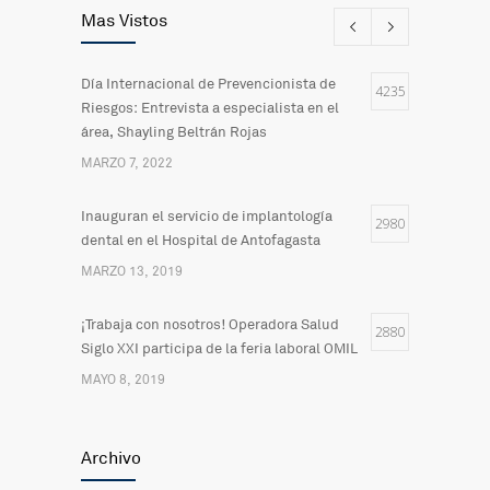
Mas Vistos
Día Internacional de Prevencionista de
4235
Riesgos: Entrevista a especialista en el
área, Shayling Beltrán Rojas
MARZO 7, 2022
Inauguran el servicio de implantología
2980
dental en el Hospital de Antofagasta
MARZO 13, 2019
¡Trabaja con nosotros! Operadora Salud
2880
Siglo XXI participa de la feria laboral OMIL
MAYO 8, 2019
Actualización del Sistema Informático para
2485
Archivo
la Comunicación del Hospital
FEBRERO 20, 2019