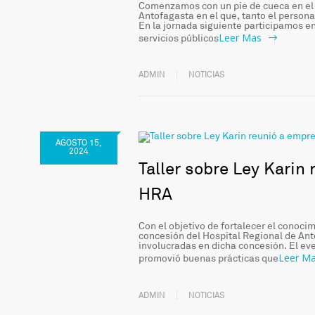
Comenzamos con un pie de cueca en el h
Antofagasta en el que, tanto el personal
En la jornada siguiente participamos en 
Leer Mas
servicios públicos
ADMIN
NOTICIAS
AGOSTO 15,
2024
Taller sobre Ley Karin
HRA
Con el objetivo de fortalecer el conocim
concesión del Hospital Regional de Anto
involucradas en dicha concesión. El ev
Leer M
promovió buenas prácticas que
ADMIN
NOTICIAS