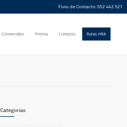
Fono de Contacto: 552 442 521
s Comerciales
Prensa
Contacto
Rutas HRA
Categorias